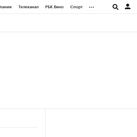
...
пании
Телеканал
РБК Вино
Спорт
ые проекты
Город
Стиль
Крипто
Спецпроекты СПб
логии и медиа
Финансы