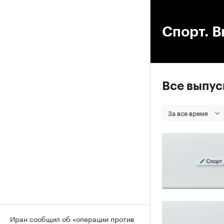
00
Спорт. В
Все выпу
За все время
Иран сообщил об «операции против