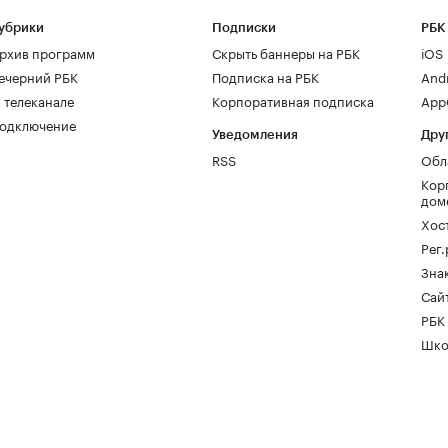
убрики
Подписки
РБК
рхив программ
Скрыть баннеры на РБК
iOS
ечерний РБК
Подписка на РБК
And
 телеканале
Корпоративная подписка
AppG
одключение
Уведомления
Дру
RSS
Обл
Кор
дом
Хос
Рег
Зна
Сайт
РБК
Шко