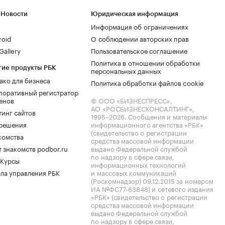
 Новости
Юридическая информация
Информация об ограничениях
roid
О соблюдении авторских прав
allery
Пользовательское соглашение
Политика в отношении обработки
гие продукты РБК
персональных данных
ако для бизнеса
Политика обработки файлов cookie
поративный регистратор
енов
© ООО «БИЗНЕСПРЕСС»,
АО «РОСБИЗНЕСКОНСАЛТИНГ»,
тинг сайтов
1995–2026
. Сообщения и материалы
.решения
информационного агентства «РБК»
(свидетельство о регистрации
комства
средства массовой информации
 знакомств podbor.ru
выдано Федеральной службой
по надзору в сфере связи,
 Курсы
информационных технологий
ла управления РБК
и массовых коммуникаций
(Роскомнадзор) 09.12.2015 за номером
ИА №ФС77-63848) и сетевого издания
«РБК» (свидетельство о регистрации
средства массовой информации
выдано Федеральной службой
по надзору в сфере связи,