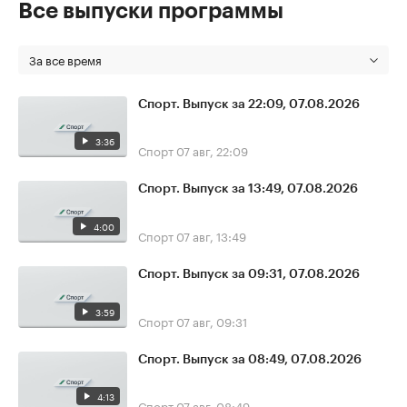
Все выпуски программы
За все время
Спорт. Выпуск за 22:09, 07.08.2026
3:36
Спорт
07 авг, 22:09
Спорт. Выпуск за 13:49, 07.08.2026
4:00
Спорт
07 авг, 13:49
Спорт. Выпуск за 09:31, 07.08.2026
3:59
Спорт
07 авг, 09:31
Спорт. Выпуск за 08:49, 07.08.2026
4:13
Спорт
07 авг, 08:49