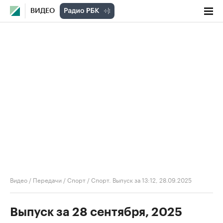
ВИДЕО
Видео
/
Передачи
/
Спорт
/
Спорт. Выпуск за 13:12, 28.09.2025
Выпуск за 28 сентября, 2025