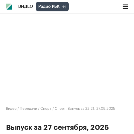
ВИДЕО
Видео
/
Передачи
/
Спорт
/
Спорт. Выпуск за 22:21, 27.09.2025
Выпуск за 27 сентября, 2025