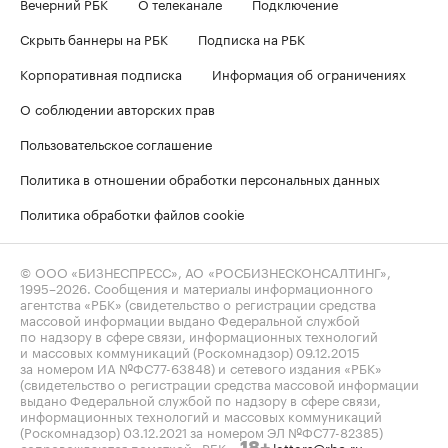
Вечерний РБК
О телеканале
Подключение
Скрыть баннеры на РБК
Подписка на РБК
Корпоративная подписка
Информация об ограничениях
О соблюдении авторских прав
Пользовательское соглашение
Политика в отношении обработки персональных данных
Политика обработки файлов cookie
© ООО «БИЗНЕСПРЕСС», АО «РОСБИЗНЕСКОНСАЛТИНГ»,
1995–2026
. Сообщения и материалы информационного
агентства «РБК» (свидетельство о регистрации средства
массовой информации выдано Федеральной службой
по надзору в сфере связи, информационных технологий
и массовых коммуникаций (Роскомнадзор) 09.12.2015
за номером ИА №ФС77-63848) и сетевого издания «РБК»
(свидетельство о регистрации средства массовой информации
выдано Федеральной службой по надзору в сфере связи,
информационных технологий и массовых коммуникаций
(Роскомнадзор) 03.12.2021 за номером ЭЛ №ФС77-82385)
сопровождаются пометкой «РБК».
letters@rbc.ru
18+