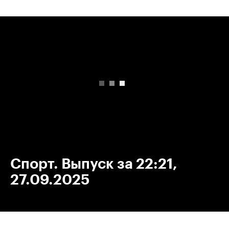
00:00
/
00:00
Спорт. Выпуск за 22:21,
27.09.2025