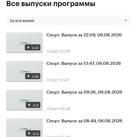
Все выпуски программы
За все время
Спорт. Выпуск за 22:09, 06.08.2026
3:40
Спорт
22:09
Спорт. Выпуск за 13:47, 06.08.2026
3:59
Спорт
13:47
Спорт. Выпуск за 09:26, 06.08.2026
4:12
Спорт
09:26
Спорт. Выпуск за 08:49, 06.08.2026
4:13
Спорт
08:49