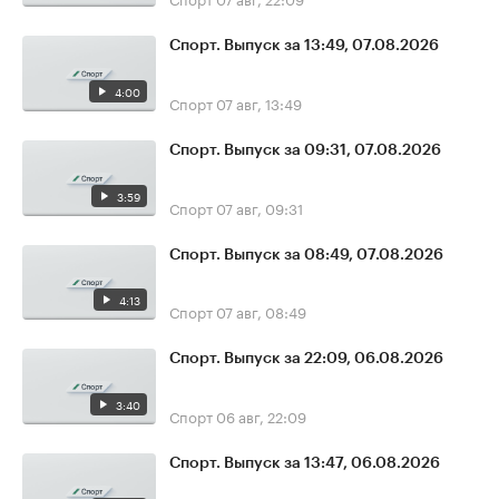
Спорт. Выпуск за 13:49, 07.08.2026
4:00
Спорт
07 авг, 13:49
Спорт. Выпуск за 09:31, 07.08.2026
3:59
Спорт
07 авг, 09:31
Спорт. Выпуск за 08:49, 07.08.2026
4:13
Спорт
07 авг, 08:49
Спорт. Выпуск за 22:09, 06.08.2026
3:40
Спорт
06 авг, 22:09
Спорт. Выпуск за 13:47, 06.08.2026