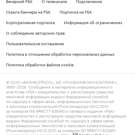
Вечерний РБК
О телеканале
Подключение
Скрыть баннеры на РБК
Подписка на РБК
Корпоративная подписка
Информация об ограничениях
О соблюдении авторских прав
Пользовательское соглашение
Политика в отношении обработки персональных данных
Политика обработки файлов cookie
© ООО «БИЗНЕСПРЕСС», АО «РОСБИЗНЕСКОНСАЛТИНГ»,
1995–2026
. Сообщения и материалы информационного
агентства «РБК» (свидетельство о регистрации средства
массовой информации выдано Федеральной службой
по надзору в сфере связи, информационных технологий
и массовых коммуникаций (Роскомнадзор) 09.12.2015
за номером ИА №ФС77-63848) и сетевого издания «РБК»
(свидетельство о регистрации средства массовой информации
выдано Федеральной службой по надзору в сфере связи,
информационных технологий и массовых коммуникаций
(Роскомнадзор) 03.12.2021 за номером ЭЛ №ФС77-82385)
сопровождаются пометкой «РБК».
letters@rbc.ru
18+