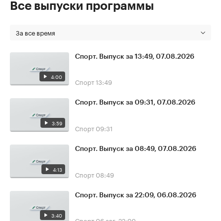
Все выпуски программы
За все время
Спорт. Выпуск за 13:49, 07.08.2026
4:00
Спорт
13:49
Спорт. Выпуск за 09:31, 07.08.2026
3:59
Спорт
09:31
Спорт. Выпуск за 08:49, 07.08.2026
4:13
Спорт
08:49
Спорт. Выпуск за 22:09, 06.08.2026
3:40
Спорт
06 авг, 22:09