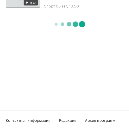
3:45
Спорт
05 авг, 13:50
Контактная информация
Редакция
Архив программ