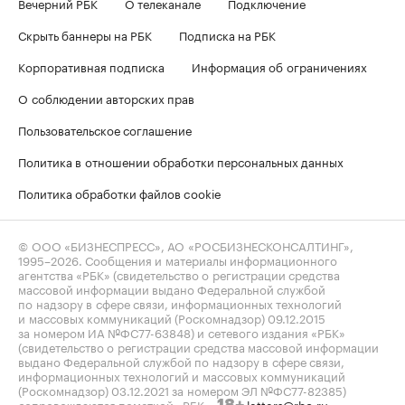
Вечерний РБК
О телеканале
Подключение
Скрыть баннеры на РБК
Подписка на РБК
Корпоративная подписка
Информация об ограничениях
О соблюдении авторских прав
Пользовательское соглашение
Политика в отношении обработки персональных данных
Политика обработки файлов cookie
© ООО «БИЗНЕСПРЕСС», АО «РОСБИЗНЕСКОНСАЛТИНГ»,
1995–2026
. Сообщения и материалы информационного
агентства «РБК» (свидетельство о регистрации средства
массовой информации выдано Федеральной службой
по надзору в сфере связи, информационных технологий
и массовых коммуникаций (Роскомнадзор) 09.12.2015
за номером ИА №ФС77-63848) и сетевого издания «РБК»
(свидетельство о регистрации средства массовой информации
выдано Федеральной службой по надзору в сфере связи,
информационных технологий и массовых коммуникаций
(Роскомнадзор) 03.12.2021 за номером ЭЛ №ФС77-82385)
сопровождаются пометкой «РБК».
letters@rbc.ru
18+