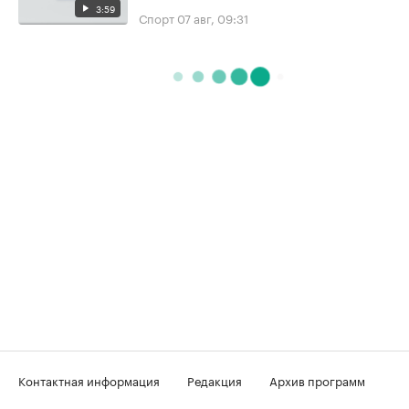
3:59
Спорт
07 авг, 09:31
Контактная информация
Редакция
Архив программ