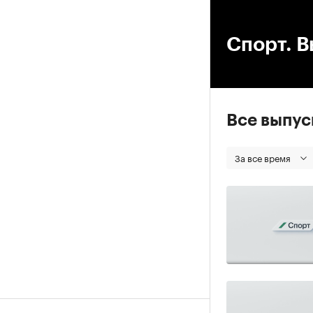
00
Спорт. В
Все выпу
За все время