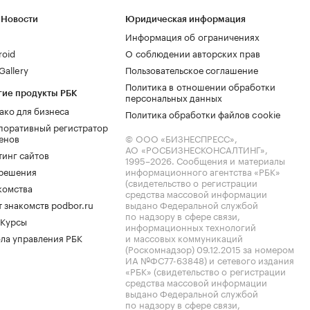
 Новости
Юридическая информация
Информация об ограничениях
roid
О соблюдении авторских прав
allery
Пользовательское соглашение
Политика в отношении обработки
гие продукты РБК
персональных данных
ако для бизнеса
Политика обработки файлов cookie
поративный регистратор
енов
© ООО «БИЗНЕСПРЕСС»,
АО «РОСБИЗНЕСКОНСАЛТИНГ»,
тинг сайтов
1995–2026
. Сообщения и материалы
.решения
информационного агентства «РБК»
(свидетельство о регистрации
комства
средства массовой информации
 знакомств podbor.ru
выдано Федеральной службой
по надзору в сфере связи,
 Курсы
информационных технологий
ла управления РБК
и массовых коммуникаций
(Роскомнадзор) 09.12.2015 за номером
ИА №ФС77-63848) и сетевого издания
«РБК» (свидетельство о регистрации
средства массовой информации
выдано Федеральной службой
по надзору в сфере связи,