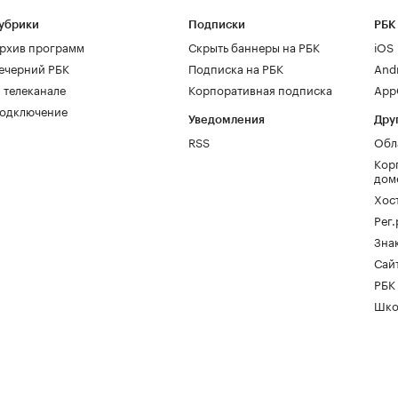
убрики
Подписки
РБК
рхив программ
Скрыть баннеры на РБК
iOS
ечерний РБК
Подписка на РБК
And
 телеканале
Корпоративная подписка
AppG
одключение
Уведомления
Дру
RSS
Обл
Кор
дом
Хос
Рег
Зна
Сайт
РБК
Шко