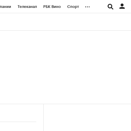
...
пании
Телеканал
РБК Вино
Спорт
ые проекты
Город
Стиль
Крипто
Спецпроекты СПб
логии и медиа
Финансы