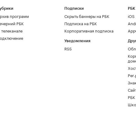
убрики
Подписки
РБК
рхив программ
Скрыть баннеры на РБК
iOS
ечерний РБК
Подписка на РБК
And
 телеканале
Корпоративная подписка
AppG
одключение
Уведомления
Дру
RSS
Обл
Кор
дом
Хос
Рег
Зна
Сайт
РБК
Шко