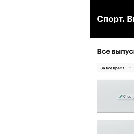
00
Спорт. В
Все выпу
За все время