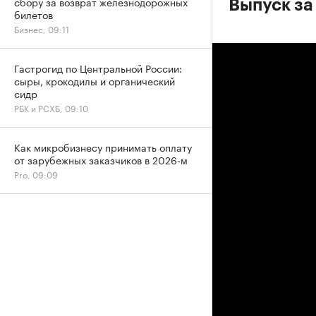
сбору за возврат железнодорожных
Выпуск за
билетов
Бизнес, 09:11
Гастрогид по Центральной России:
сыры, крокодилы и органический
сидр
РБК и РСХБ, 09:10
Как микробизнесу принимать оплату
от зарубежных заказчиков в 2026-м
Pro, 09:09