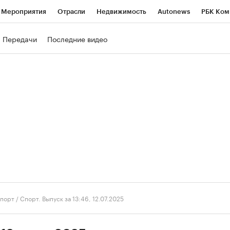
Мероприятия
Отрасли
Недвижимость
Autonews
РБК Ком
ние
РБК Курсы
РБК Life
Тренды
Визионеры
Национальн
Передачи
Последние видео
б
Исследования
Кредитные рейтинги
Франшизы
Газета
роверка контрагентов
Политика
Экономика
Бизнес
Техно
порт
/
Спорт. Выпуск за 13:46, 12.07.2025