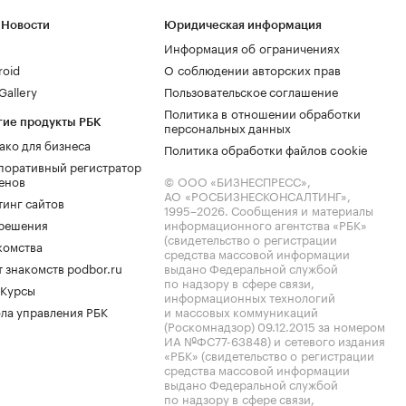
 Новости
Юридическая информация
Информация об ограничениях
roid
О соблюдении авторских прав
allery
Пользовательское соглашение
Политика в отношении обработки
гие продукты РБК
персональных данных
ако для бизнеса
Политика обработки файлов cookie
поративный регистратор
енов
© ООО «БИЗНЕСПРЕСС»,
АО «РОСБИЗНЕСКОНСАЛТИНГ»,
тинг сайтов
1995–2026
. Сообщения и материалы
.решения
информационного агентства «РБК»
(свидетельство о регистрации
комства
средства массовой информации
 знакомств podbor.ru
выдано Федеральной службой
по надзору в сфере связи,
 Курсы
информационных технологий
ла управления РБК
и массовых коммуникаций
(Роскомнадзор) 09.12.2015 за номером
ИА №ФС77-63848) и сетевого издания
«РБК» (свидетельство о регистрации
средства массовой информации
выдано Федеральной службой
по надзору в сфере связи,