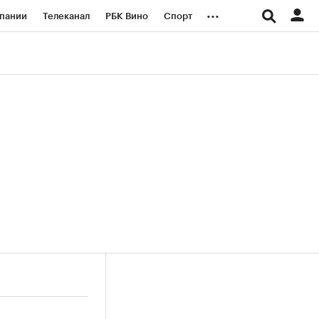
...
пании
Телеканал
РБК Вино
Спорт
ые проекты
Город
Стиль
Крипто
Спецпроекты СПб
логии и медиа
Финансы