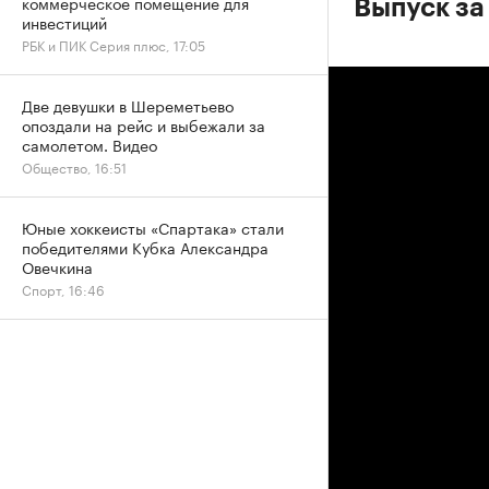
коммерческое помещение для
Выпуск за
инвестиций
РБК и ПИК Серия плюс, 17:05
Две девушки в Шереметьево
опоздали на рейс и выбежали за
самолетом. Видео
Общество, 16:51
Юные хоккеисты «Спартака» стали
победителями Кубка Александра
Овечкина
Спорт, 16:46