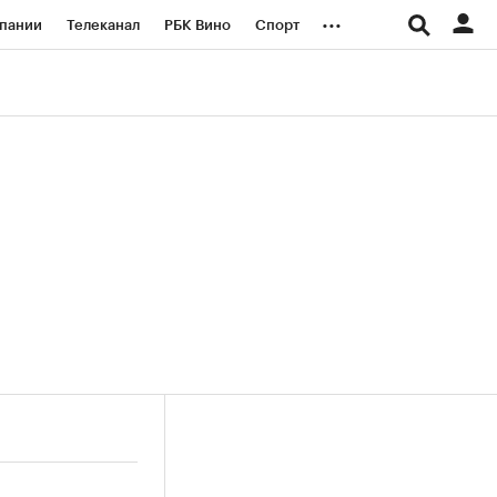
...
пании
Телеканал
РБК Вино
Спорт
ые проекты
Город
Стиль
Крипто
Спецпроекты СПб
логии и медиа
Финансы