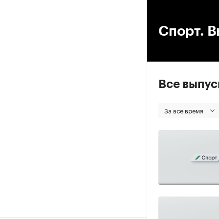
00
Спорт. В
Все выпу
За все время