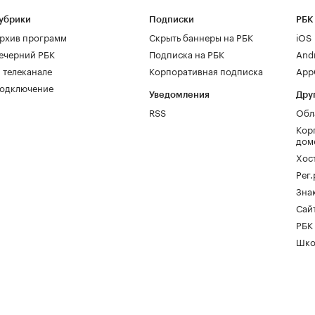
убрики
Подписки
РБК
рхив программ
Скрыть баннеры на РБК
iOS
ечерний РБК
Подписка на РБК
And
 телеканале
Корпоративная подписка
AppG
одключение
Уведомления
Дру
RSS
Обл
Кор
дом
Хос
Рег
Зна
Сайт
РБК
Шко