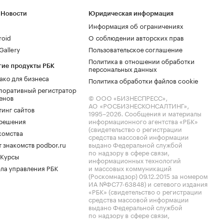
 Новости
Юридическая информация
Информация об ограничениях
roid
О соблюдении авторских прав
allery
Пользовательское соглашение
Политика в отношении обработки
гие продукты РБК
персональных данных
ако для бизнеса
Политика обработки файлов cookie
поративный регистратор
енов
© ООО «БИЗНЕСПРЕСС»,
АО «РОСБИЗНЕСКОНСАЛТИНГ»,
тинг сайтов
1995–2026
. Сообщения и материалы
.решения
информационного агентства «РБК»
(свидетельство о регистрации
комства
средства массовой информации
 знакомств podbor.ru
выдано Федеральной службой
по надзору в сфере связи,
 Курсы
информационных технологий
ла управления РБК
и массовых коммуникаций
(Роскомнадзор) 09.12.2015 за номером
ИА №ФС77-63848) и сетевого издания
«РБК» (свидетельство о регистрации
средства массовой информации
выдано Федеральной службой
по надзору в сфере связи,