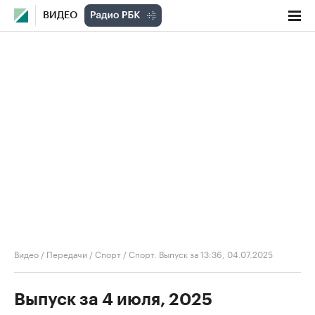
ВИДЕО
Видео
/
Передачи
/
Спорт
/
Спорт. Выпуск за 13:36, 04.07.2025
Выпуск за 4 июля, 2025