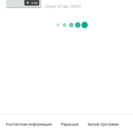
3:59
Спорт
07 авг, 09:31
Контактная информация
Редакция
Архив программ