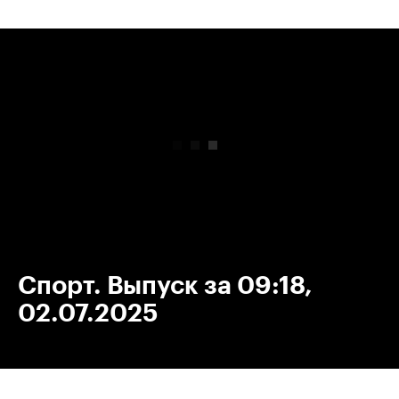
00:00
/
00:00
Спорт. Выпуск за 09:18,
02.07.2025