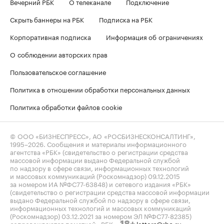
Вечерний РБК
О телеканале
Подключение
Скрыть баннеры на РБК
Подписка на РБК
Корпоративная подписка
Информация об ограничениях
О соблюдении авторских прав
Пользовательское соглашение
Политика в отношении обработки персональных данных
Политика обработки файлов cookie
© ООО «БИЗНЕСПРЕСС», АО «РОСБИЗНЕСКОНСАЛТИНГ»,
1995–2026
. Сообщения и материалы информационного
агентства «РБК» (свидетельство о регистрации средства
массовой информации выдано Федеральной службой
по надзору в сфере связи, информационных технологий
и массовых коммуникаций (Роскомнадзор) 09.12.2015
за номером ИА №ФС77-63848) и сетевого издания «РБК»
(свидетельство о регистрации средства массовой информации
выдано Федеральной службой по надзору в сфере связи,
информационных технологий и массовых коммуникаций
(Роскомнадзор) 03.12.2021 за номером ЭЛ №ФС77-82385)
сопровождаются пометкой «РБК».
letters@rbc.ru
18+