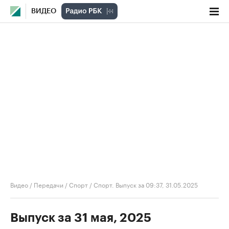
ВИДЕО
Видео
/
Передачи
/
Спорт
/
Спорт. Выпуск за 09:37, 31.05.2025
Выпуск за 31 мая, 2025