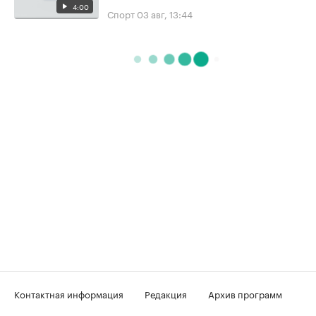
4:00
Спорт
03 авг, 13:44
Контактная информация
Редакция
Архив программ