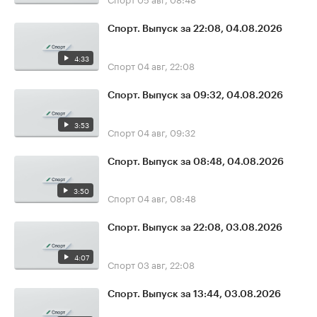
Спорт. Выпуск за 22:08, 04.08.2026
4:33
Спорт
04 авг, 22:08
Спорт. Выпуск за 09:32, 04.08.2026
3:53
Спорт
04 авг, 09:32
Спорт. Выпуск за 08:48, 04.08.2026
3:50
Спорт
04 авг, 08:48
Спорт. Выпуск за 22:08, 03.08.2026
4:07
Спорт
03 авг, 22:08
Спорт. Выпуск за 13:44, 03.08.2026