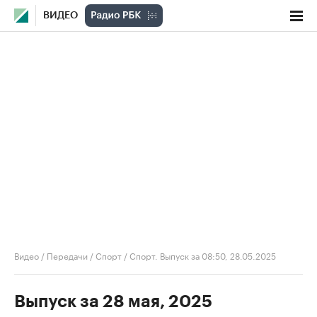
ВИДЕО
Видео
/
Передачи
/
Спорт
/
Спорт. Выпуск за 08:50, 28.05.2025
Выпуск за 28 мая, 2025