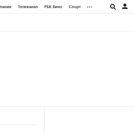
...
пании
Телеканал
РБК Вино
Спорт
ые проекты
Город
Стиль
Крипто
Спецпроекты СПб
логии и медиа
Финансы