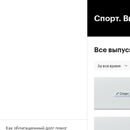
00
Спорт. В
Все выпу
За все время
Как облигационный долг помог