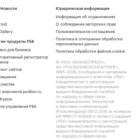
 Новости
Юридическая информация
Информация об ограничениях
roid
О соблюдении авторских прав
allery
Пользовательское соглашение
Политика в отношении обработки
гие продукты РБК
персональных данных
ако для бизнеса
Политика обработки файлов cookie
поративный регистратор
енов
© ООО «БИЗНЕСПРЕСС»,
АО «РОСБИЗНЕСКОНСАЛТИНГ»,
тинг сайтов
1995–2026
. Сообщения и материалы
.решения
информационного агентства «РБК»
(свидетельство о регистрации
комства
средства массовой информации
 знакомств podbor.ru
выдано Федеральной службой
по надзору в сфере связи,
 Курсы
информационных технологий
ла управления РБК
и массовых коммуникаций
(Роскомнадзор) 09.12.2015 за номером
ИА №ФС77-63848) и сетевого издания
«РБК» (свидетельство о регистрации
средства массовой информации
выдано Федеральной службой
по надзору в сфере связи,