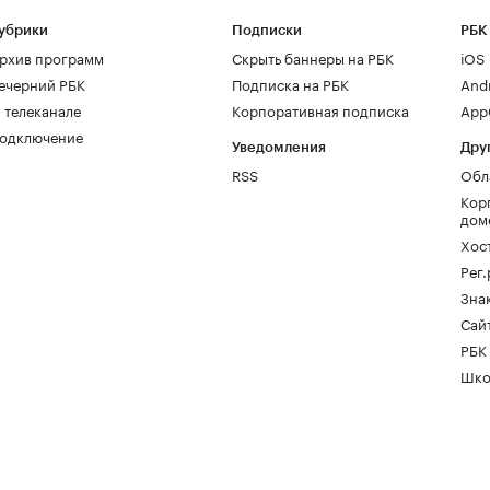
убрики
Подписки
РБК
рхив программ
Скрыть баннеры на РБК
iOS
ечерний РБК
Подписка на РБК
And
 телеканале
Корпоративная подписка
AppG
одключение
Уведомления
Дру
RSS
Обл
Кор
дом
Хос
Рег
Зна
Сайт
РБК
Шко