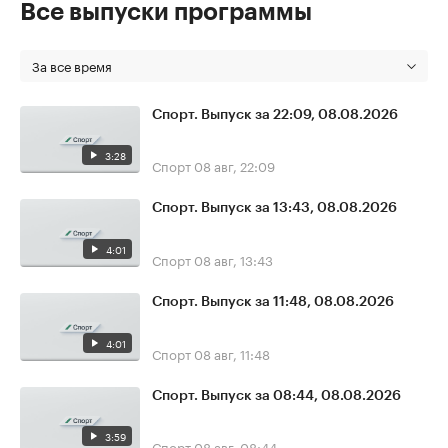
Все выпуски программы
За все время
Спорт. Выпуск за 22:09, 08.08.2026
3:28
Спорт
08 авг, 22:09
Спорт. Выпуск за 13:43, 08.08.2026
4:01
Спорт
08 авг, 13:43
Спорт. Выпуск за 11:48, 08.08.2026
4:01
Спорт
08 авг, 11:48
Спорт. Выпуск за 08:44, 08.08.2026
3:59
Спорт
08 авг, 08:44