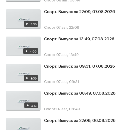
Спорт. Выпуск за 22:09, 07.08.2026
3:36
Спорт
07 авг, 22:09
Спорт. Выпуск за 13:49, 07.08.2026
4:00
Спорт
07 авг, 13:49
Спорт. Выпуск за 09:31, 07.08.2026
3:59
Спорт
07 авг, 09:31
Спорт. Выпуск за 08:49, 07.08.2026
4:13
Спорт
07 авг, 08:49
Спорт. Выпуск за 22:09, 06.08.2026