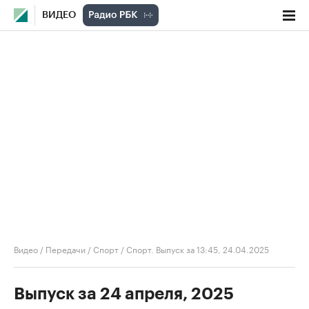
ВИДЕО
Видео
/
Передачи
/
Спорт
/
Спорт. Выпуск за 13:45, 24.04.2025
Выпуск за 24 апреля, 2025