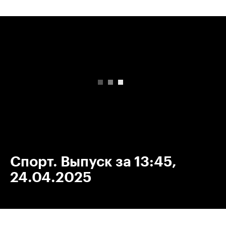
00:00
/
00:00
Спорт. Выпуск за 13:45,
24.04.2025