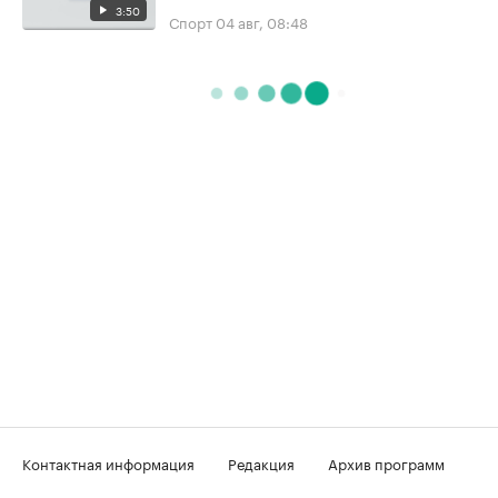
3:50
Спорт
04 авг, 08:48
Контактная информация
Редакция
Архив программ