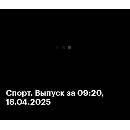
00:00
/
00:00
Спорт. Выпуск за 09:20,
18.04.2025