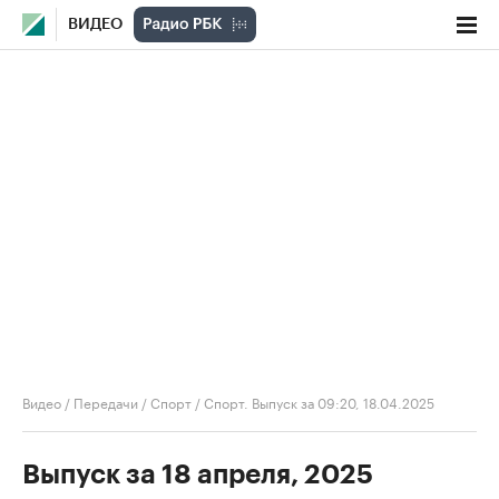
ВИДЕО
Видео
/
Передачи
/
Спорт
/
Спорт. Выпуск за 09:20, 18.04.2025
Выпуск за 18 апреля, 2025