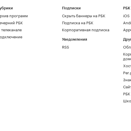
убрики
Подписки
РБК
рхив программ
Скрыть баннеры на РБК
iOS
ечерний РБК
Подписка на РБК
And
 телеканале
Корпоративная подписка
AppG
одключение
Уведомления
Дру
RSS
Обл
Кор
дом
Хос
Рег
Зна
Сайт
РБК
Шко