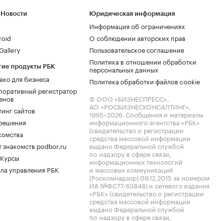
 Новости
Юридическая информация
Информация об ограничениях
roid
О соблюдении авторских прав
allery
Пользовательское соглашение
Политика в отношении обработки
гие продукты РБК
персональных данных
ако для бизнеса
Политика обработки файлов cookie
поративный регистратор
енов
© ООО «БИЗНЕСПРЕСС»,
АО «РОСБИЗНЕСКОНСАЛТИНГ»,
тинг сайтов
1995–2026
. Сообщения и материалы
.решения
информационного агентства «РБК»
(свидетельство о регистрации
комства
средства массовой информации
 знакомств podbor.ru
выдано Федеральной службой
по надзору в сфере связи,
 Курсы
информационных технологий
ла управления РБК
и массовых коммуникаций
(Роскомнадзор) 09.12.2015 за номером
ИА №ФС77-63848) и сетевого издания
«РБК» (свидетельство о регистрации
средства массовой информации
выдано Федеральной службой
по надзору в сфере связи,