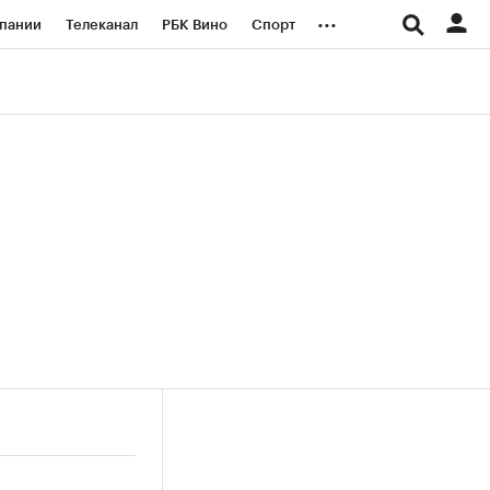
...
пании
Телеканал
РБК Вино
Спорт
ые проекты
Город
Стиль
Крипто
Спецпроекты СПб
логии и медиа
Финансы