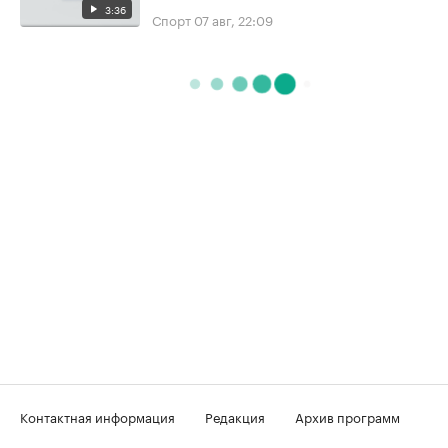
3:36
Спорт
07 авг, 22:09
Контактная информация
Редакция
Архив программ