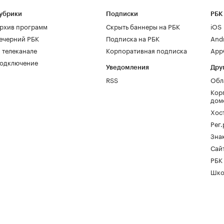
убрики
Подписки
РБК
рхив программ
Скрыть баннеры на РБК
iOS
ечерний РБК
Подписка на РБК
And
 телеканале
Корпоративная подписка
AppG
одключение
Уведомления
Дру
RSS
Обл
Кор
дом
Хос
Рег
Зна
Сайт
РБК
Шко