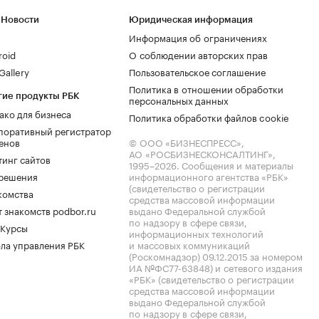
 Новости
Юридическая информация
Информация об ограничениях
roid
О соблюдении авторских прав
allery
Пользовательское соглашение
Политика в отношении обработки
гие продукты РБК
персональных данных
ако для бизнеса
Политика обработки файлов cookie
поративный регистратор
енов
© ООО «БИЗНЕСПРЕСС»,
АО «РОСБИЗНЕСКОНСАЛТИНГ»,
тинг сайтов
1995–2026
. Сообщения и материалы
.решения
информационного агентства «РБК»
(свидетельство о регистрации
комства
средства массовой информации
 знакомств podbor.ru
выдано Федеральной службой
по надзору в сфере связи,
 Курсы
информационных технологий
ла управления РБК
и массовых коммуникаций
(Роскомнадзор) 09.12.2015 за номером
ИА №ФС77-63848) и сетевого издания
«РБК» (свидетельство о регистрации
средства массовой информации
выдано Федеральной службой
по надзору в сфере связи,