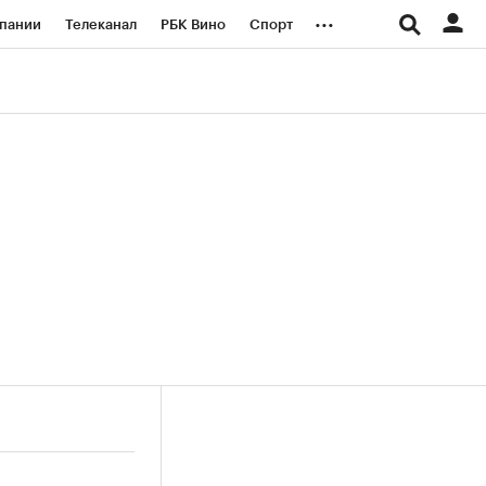
...
пании
Телеканал
РБК Вино
Спорт
ые проекты
Город
Стиль
Крипто
Спецпроекты СПб
логии и медиа
Финансы