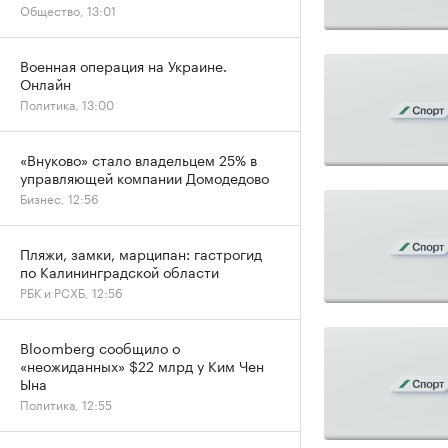
Общество, 13:01
Военная операция на Украине.
Онлайн
Политика, 13:00
«Внуково» стало владельцем 25% в
управляющей компании Домодедово
Бизнес, 12:56
Пляжи, замки, марципан: гастрогид
по Калининградской области
РБК и РСХБ, 12:56
Bloomberg сообщило о
«неожиданных» $22 млрд у Ким Чен
Ына
Политика, 12:55