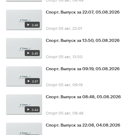
Спорт. Выпуск за 22:07, 05.08.2026
3:49
Спорт
05 авг, 22:07
Спорт. Выпуск за 13:50, 05.08.2026
3:45
Спорт
05 авг, 13:50
Спорт. Выпуск за 09:19, 05.08.2026
3:57
Спорт
05 авг, 09:19
Спорт. Выпуск за 08:48, 05.08.2026
3:44
Спорт
05 авг, 08:48
Спорт. Выпуск за 22:08, 04.08.2026