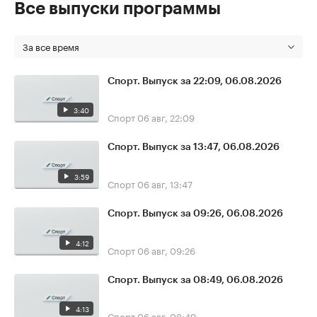
Все выпуски программы
За все время
Спорт. Выпуск за 22:09, 06.08.2026
3:40
Спорт
06 авг, 22:09
Спорт. Выпуск за 13:47, 06.08.2026
3:59
Спорт
06 авг, 13:47
Спорт. Выпуск за 09:26, 06.08.2026
4:12
Спорт
06 авг, 09:26
Спорт. Выпуск за 08:49, 06.08.2026
4:13
Спорт
06 авг, 08:49