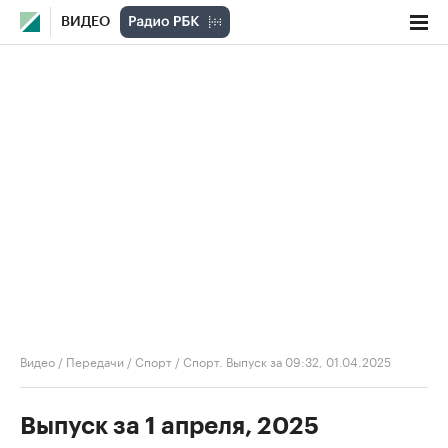
ВИДЕО
Видео
/
Передачи
/
Спорт
/
Спорт. Выпуск за 09:32, 01.04.2025
Выпуск за 1 апреля, 2025