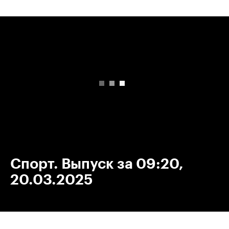
00:00
/
00:00
Спорт. Выпуск за 09:20,
20.03.2025