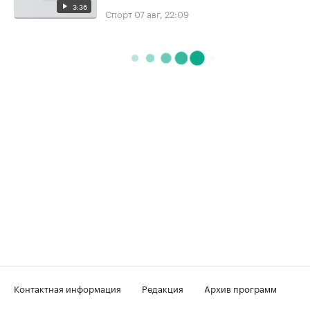
3:36
Спорт
07 авг, 22:09
Контактная информация
Редакция
Архив программ