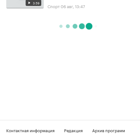
3:59
Спорт
06 авг, 13:47
Контактная информация
Редакция
Архив программ