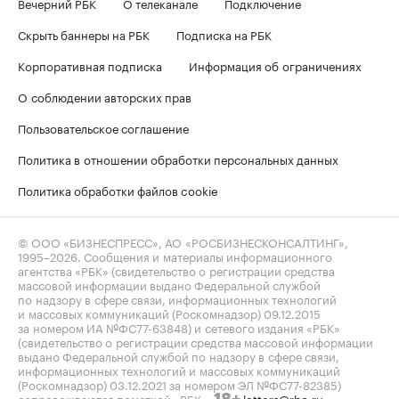
Вечерний РБК
О телеканале
Подключение
Скрыть баннеры на РБК
Подписка на РБК
Корпоративная подписка
Информация об ограничениях
О соблюдении авторских прав
Пользовательское соглашение
Политика в отношении обработки персональных данных
Политика обработки файлов cookie
© ООО «БИЗНЕСПРЕСС», АО «РОСБИЗНЕСКОНСАЛТИНГ»,
1995–2026
. Сообщения и материалы информационного
агентства «РБК» (свидетельство о регистрации средства
массовой информации выдано Федеральной службой
по надзору в сфере связи, информационных технологий
и массовых коммуникаций (Роскомнадзор) 09.12.2015
за номером ИА №ФС77-63848) и сетевого издания «РБК»
(свидетельство о регистрации средства массовой информации
выдано Федеральной службой по надзору в сфере связи,
информационных технологий и массовых коммуникаций
(Роскомнадзор) 03.12.2021 за номером ЭЛ №ФС77-82385)
сопровождаются пометкой «РБК».
letters@rbc.ru
18+