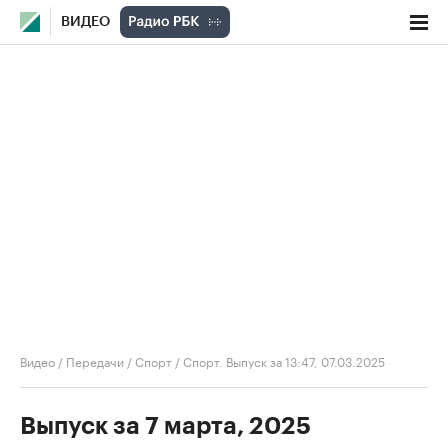
ВИДЕО
Видео
/
Передачи
/
Спорт
/
Спорт. Выпуск за 13:47, 07.03.2025
Выпуск за 7 марта, 2025