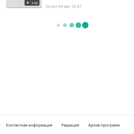
3:59
Спорт
06 авг, 13:47
Контактная информация
Редакция
Архив программ