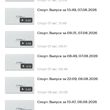
Спорт. Выпуск за 13:49, 07.08.2026
4:00
Спорт
07 авг, 13:49
Спорт. Выпуск за 09:31, 07.08.2026
3:59
Спорт
07 авг, 09:31
Спорт. Выпуск за 08:49, 07.08.2026
4:13
Спорт
07 авг, 08:49
Спорт. Выпуск за 22:09, 06.08.2026
3:40
Спорт
06 авг, 22:09
Спорт. Выпуск за 13:47, 06.08.2026