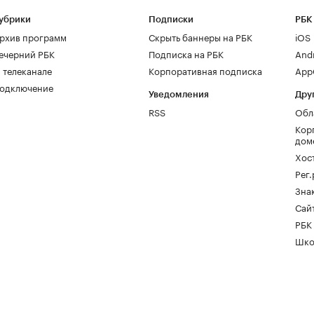
убрики
Подписки
РБК
рхив программ
Скрыть баннеры на РБК
iOS
ечерний РБК
Подписка на РБК
And
 телеканале
Корпоративная подписка
AppG
одключение
Уведомления
Дру
RSS
Обл
Кор
дом
Хос
Рег
Зна
Сайт
РБК
Шко