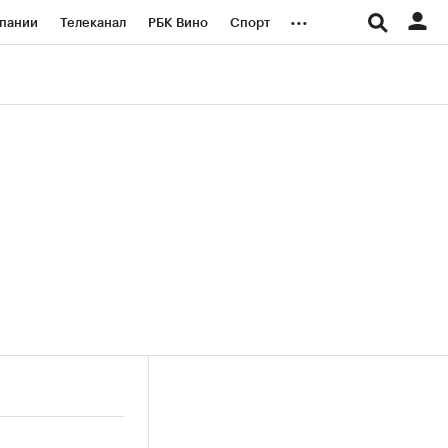
...
пании
Телеканал
РБК Вино
Спорт
ые проекты
Город
Стиль
Крипто
Спецпроекты СПб
логии и медиа
Финансы