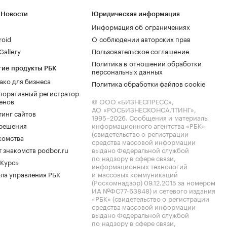
 Новости
Юридическая информация
Информация об ограничениях
roid
О соблюдении авторских прав
allery
Пользовательское соглашение
Политика в отношении обработки
гие продукты РБК
персональных данных
ако для бизнеса
Политика обработки файлов cookie
поративный регистратор
енов
© ООО «БИЗНЕСПРЕСС»,
АО «РОСБИЗНЕСКОНСАЛТИНГ»,
тинг сайтов
1995–2026
. Сообщения и материалы
.решения
информационного агентства «РБК»
(свидетельство о регистрации
комства
средства массовой информации
 знакомств podbor.ru
выдано Федеральной службой
по надзору в сфере связи,
 Курсы
информационных технологий
ла управления РБК
и массовых коммуникаций
(Роскомнадзор) 09.12.2015 за номером
ИА №ФС77-63848) и сетевого издания
«РБК» (свидетельство о регистрации
средства массовой информации
выдано Федеральной службой
по надзору в сфере связи,