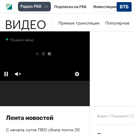
Подписка на РБК
Инвестиции
ВИДЕО
Школа управления РБК
РБК Образова
Прямые трансляции
Популярное
РБК Бизнес-среда
Дискуссионный клу
Прямой эфир
Конференции СПб
Спецпроекты
П
Рынок наличной валюты
Видео
/
Передачи
/
С
Лента новостей
С начала суток ПВО сбила почти 20