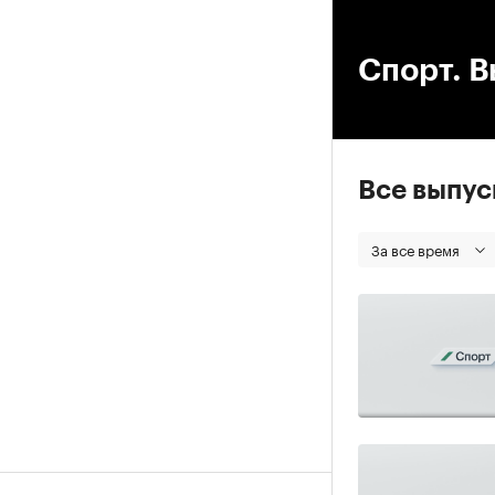
00
Спорт. В
Все выпу
За все время