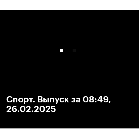
00:00
/
00:00
Спорт. Выпуск за 08:49,
26.02.2025