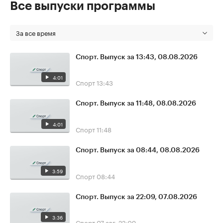
Все выпуски программы
За все время
Спорт. Выпуск за 13:43, 08.08.2026
4:01
Спорт
13:43
Спорт. Выпуск за 11:48, 08.08.2026
4:01
Спорт
11:48
Спорт. Выпуск за 08:44, 08.08.2026
3:59
Спорт
08:44
Спорт. Выпуск за 22:09, 07.08.2026
3:36
Спорт
07 авг, 22:09