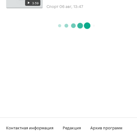
3:59
Спорт
06 авг, 13:47
Контактная информация
Редакция
Архив программ