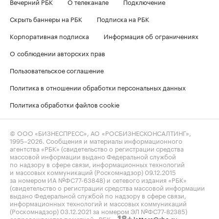
Вечерний РБК
О телеканале
Подключение
Скрыть баннеры на РБК
Подписка на РБК
Корпоративная подписка
Информация об ограничениях
О соблюдении авторских прав
Пользовательское соглашение
Политика в отношении обработки персональных данных
Политика обработки файлов cookie
© ООО «БИЗНЕСПРЕСС», АО «РОСБИЗНЕСКОНСАЛТИНГ»,
1995–2026
. Сообщения и материалы информационного
агентства «РБК» (свидетельство о регистрации средства
массовой информации выдано Федеральной службой
по надзору в сфере связи, информационных технологий
и массовых коммуникаций (Роскомнадзор) 09.12.2015
за номером ИА №ФС77-63848) и сетевого издания «РБК»
(свидетельство о регистрации средства массовой информации
выдано Федеральной службой по надзору в сфере связи,
информационных технологий и массовых коммуникаций
(Роскомнадзор) 03.12.2021 за номером ЭЛ №ФС77-82385)
сопровождаются пометкой «РБК».
letters@rbc.ru
18+