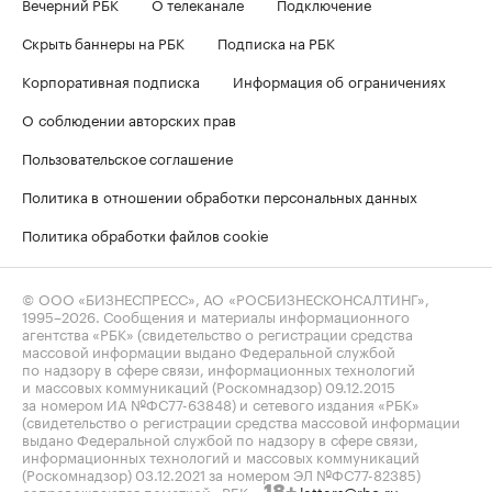
Вечерний РБК
О телеканале
Подключение
Скрыть баннеры на РБК
Подписка на РБК
Корпоративная подписка
Информация об ограничениях
О соблюдении авторских прав
Пользовательское соглашение
Политика в отношении обработки персональных данных
Политика обработки файлов cookie
© ООО «БИЗНЕСПРЕСС», АО «РОСБИЗНЕСКОНСАЛТИНГ»,
1995–2026
. Сообщения и материалы информационного
агентства «РБК» (свидетельство о регистрации средства
массовой информации выдано Федеральной службой
по надзору в сфере связи, информационных технологий
и массовых коммуникаций (Роскомнадзор) 09.12.2015
за номером ИА №ФС77-63848) и сетевого издания «РБК»
(свидетельство о регистрации средства массовой информации
выдано Федеральной службой по надзору в сфере связи,
информационных технологий и массовых коммуникаций
(Роскомнадзор) 03.12.2021 за номером ЭЛ №ФС77-82385)
сопровождаются пометкой «РБК».
letters@rbc.ru
18+