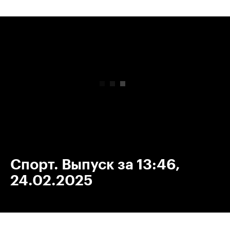
00:00
/
00:00
Спорт. Выпуск за 13:46,
24.02.2025