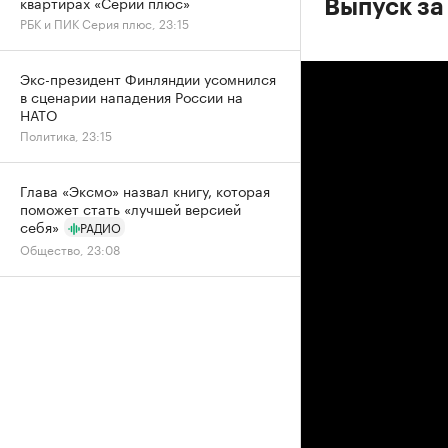
квартирах «Серии плюс»
Выпуск за
РБК и ПИК Серия плюс, 23:15
Экс-президент Финляндии усомнился
в сценарии нападения России на
НАТО
Политика, 23:15
Глава «Эксмо» назвал книгу, которая
поможет стать «лучшей версией
себя»
РАДИО
Общество, 23:08