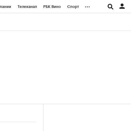
...
пании
Телеканал
РБК Вино
Спорт
ые проекты
Город
Стиль
Крипто
Спецпроекты СПб
логии и медиа
Финансы