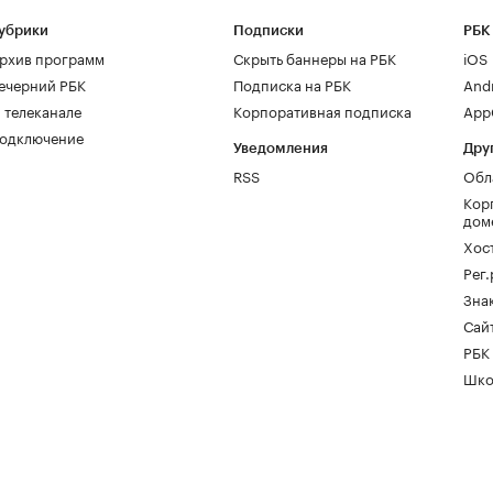
убрики
Подписки
РБК
рхив программ
Скрыть баннеры на РБК
iOS
ечерний РБК
Подписка на РБК
And
 телеканале
Корпоративная подписка
AppG
одключение
Уведомления
Дру
RSS
Обл
Кор
дом
Хос
Рег
Зна
Сайт
РБК
Шко