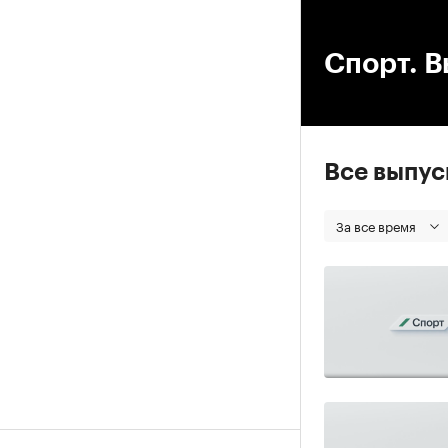
00
Спорт. В
Все выпу
За все время