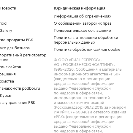
 Новости
Юридическая информация
Информация об ограничениях
roid
О соблюдении авторских прав
allery
Пользовательское соглашение
Политика в отношении обработки
гие продукты РБК
персональных данных
ако для бизнеса
Политика обработки файлов cookie
поративный регистратор
енов
© ООО «БИЗНЕСПРЕСС»,
АО «РОСБИЗНЕСКОНСАЛТИНГ»,
тинг сайтов
1995–2026
. Сообщения и материалы
.решения
информационного агентства «РБК»
(свидетельство о регистрации
комства
средства массовой информации
 знакомств podbor.ru
выдано Федеральной службой
по надзору в сфере связи,
 Курсы
информационных технологий
ла управления РБК
и массовых коммуникаций
(Роскомнадзор) 09.12.2015 за номером
ИА №ФС77-63848) и сетевого издания
«РБК» (свидетельство о регистрации
средства массовой информации
выдано Федеральной службой
по надзору в сфере связи,