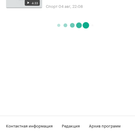
4:33
Спорт
04 авг, 22:08
Контактная информация
Редакция
Архив программ