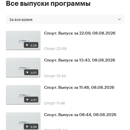
Все выпуски программы
За все время
Спорт. Выпуск за 22:09, 08.08.2026
3:28
Спорт
22:09
Спорт. Выпуск за 13:43, 08.08.2026
4:01
Спорт
13:43
Спорт. Выпуск за 11:48, 08.08.2026
4:01
Спорт
11:48
Спорт. Выпуск за 08:44, 08.08.2026
3:59
Спорт
08:44