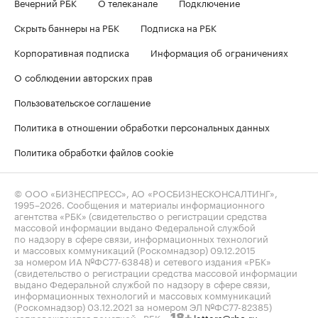
Вечерний РБК
О телеканале
Подключение
Скрыть баннеры на РБК
Подписка на РБК
Корпоративная подписка
Информация об ограничениях
О соблюдении авторских прав
Пользовательское соглашение
Политика в отношении обработки персональных данных
Политика обработки файлов cookie
© ООО «БИЗНЕСПРЕСС», АО «РОСБИЗНЕСКОНСАЛТИНГ»,
1995–2026
. Сообщения и материалы информационного
агентства «РБК» (свидетельство о регистрации средства
массовой информации выдано Федеральной службой
по надзору в сфере связи, информационных технологий
и массовых коммуникаций (Роскомнадзор) 09.12.2015
за номером ИА №ФС77-63848) и сетевого издания «РБК»
(свидетельство о регистрации средства массовой информации
выдано Федеральной службой по надзору в сфере связи,
информационных технологий и массовых коммуникаций
(Роскомнадзор) 03.12.2021 за номером ЭЛ №ФС77-82385)
сопровождаются пометкой «РБК».
letters@rbc.ru
18+