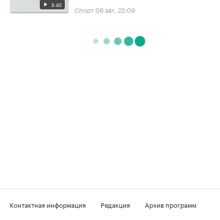
3:40
Спорт
06 авг, 22:09
Контактная информация
Редакция
Архив программ