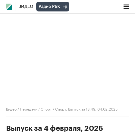
ВИДЕО
Видео
/
Передачи
/
Спорт
/
Спорт. Выпуск за 13:49, 04.02.2025
Выпуск за 4 февраля, 2025