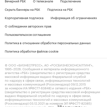
Вечерний РБК
О телеканале
Подключение
Скрыть баннеры на РБК
Подписка на РБК
Корпоративная подписка
Информация об ограничениях
О соблюдении авторских прав
Пользовательское соглашение
Политика в отношении обработки персональных данных
Политика обработки файлов cookie
© ООО «БИЗНЕСПРЕСС», АО «РОСБИЗНЕСКОНСАЛТИНГ»,
1995–2026
. Сообщения и материалы информационного
агентства «РБК» (свидетельство о регистрации средства
массовой информации выдано Федеральной службой
по надзору в сфере связи, информационных технологий
и массовых коммуникаций (Роскомнадзор) 09.12.2015
за номером ИА №ФС77-63848) и сетевого издания «РБК»
(свидетельство о регистрации средства массовой информации
выдано Федеральной службой по надзору в сфере связи,
информационных технологий и массовых коммуникаций
(Роскомнадзор) 03.12.2021 за номером ЭЛ №ФС77-82385)
сопровождаются пометкой «РБК».
letters@rbc.ru
18+