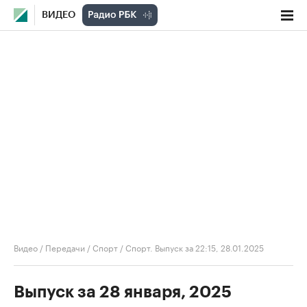
ВИДЕО
Видео
/
Передачи
/
Спорт
/
Спорт. Выпуск за 22:15, 28.01.2025
Выпуск за 28 января, 2025