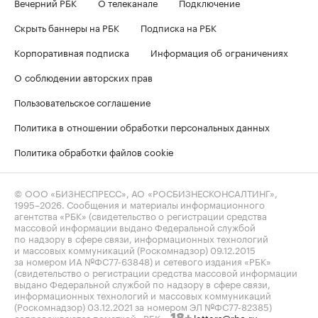
Вечерний РБК
О телеканале
Подключение
Скрыть баннеры на РБК
Подписка на РБК
Корпоративная подписка
Информация об ограничениях
О соблюдении авторских прав
Пользовательское соглашение
Политика в отношении обработки персональных данных
Политика обработки файлов cookie
© ООО «БИЗНЕСПРЕСС», АО «РОСБИЗНЕСКОНСАЛТИНГ»,
1995–2026
. Сообщения и материалы информационного
агентства «РБК» (свидетельство о регистрации средства
массовой информации выдано Федеральной службой
по надзору в сфере связи, информационных технологий
и массовых коммуникаций (Роскомнадзор) 09.12.2015
за номером ИА №ФС77-63848) и сетевого издания «РБК»
(свидетельство о регистрации средства массовой информации
выдано Федеральной службой по надзору в сфере связи,
информационных технологий и массовых коммуникаций
(Роскомнадзор) 03.12.2021 за номером ЭЛ №ФС77-82385)
сопровождаются пометкой «РБК».
letters@rbc.ru
18+