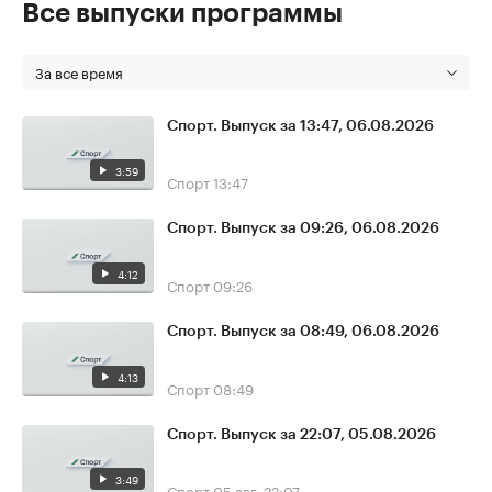
Все выпуски программы
За все время
Спорт. Выпуск за 13:47, 06.08.2026
3:59
Спорт
13:47
Спорт. Выпуск за 09:26, 06.08.2026
4:12
Спорт
09:26
Спорт. Выпуск за 08:49, 06.08.2026
4:13
Спорт
08:49
Спорт. Выпуск за 22:07, 05.08.2026
3:49
Спорт
05 авг, 22:07