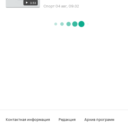
3:53
Спорт
04 авг, 09:32
Контактная информация
Редакция
Архив программ