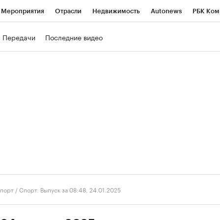
Мероприятия
Отрасли
Недвижимость
Autonews
РБК Ком
ние
РБК Курсы
РБК Life
Тренды
Визионеры
Национальн
Передачи
Последние видео
б
Исследования
Кредитные рейтинги
Франшизы
Газета
роверка контрагентов
Политика
Экономика
Бизнес
Техно
порт
/
Спорт. Выпуск за 08:48, 24.01.2025