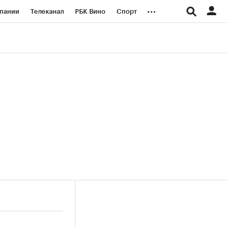
...
пании
Телеканал
РБК Вино
Спорт
ые проекты
Город
Стиль
Крипто
Спецпроекты СПб
логии и медиа
Финансы