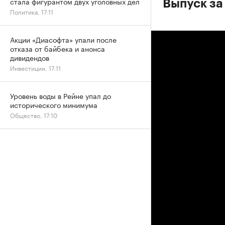
стала фигурантом двух уголовных дел
Выпуск за
Политика, 17:11
Акции «Диасофта» упали после
отказа от байбека и анонса
дивидендов
Инвестиции, 17:11
Уровень воды в Рейне упал до
исторического минимума
Общество, 17:10