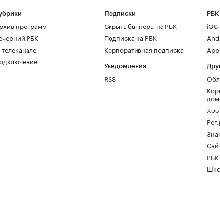
убрики
Подписки
РБК
рхив программ
Скрыть баннеры на РБК
iOS
ечерний РБК
Подписка на РБК
And
 телеканале
Корпоративная подписка
AppG
одключение
Уведомления
Дру
RSS
Обл
Кор
дом
Хос
Рег
Зна
Сайт
РБК
Шко