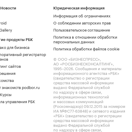
 Новости
Юридическая информация
Информация об ограничениях
roid
О соблюдении авторских прав
allery
Пользовательское соглашение
Политика в отношении обработки
гие продукты РБК
персональных данных
ако для бизнеса
Политика обработки файлов cookie
поративный регистратор
енов
© ООО «БИЗНЕСПРЕСС»,
АО «РОСБИЗНЕСКОНСАЛТИНГ»,
тинг сайтов
1995–2026
. Сообщения и материалы
.решения
информационного агентства «РБК»
(свидетельство о регистрации
комства
средства массовой информации
 знакомств podbor.ru
выдано Федеральной службой
по надзору в сфере связи,
 Курсы
информационных технологий
ла управления РБК
и массовых коммуникаций
(Роскомнадзор) 09.12.2015 за номером
ИА №ФС77-63848) и сетевого издания
«РБК» (свидетельство о регистрации
средства массовой информации
выдано Федеральной службой
по надзору в сфере связи,