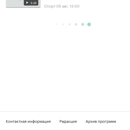
3:45
Спорт
05 авг, 13:50
Контактная информация
Редакция
Архив программ