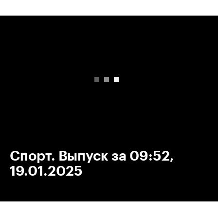
00:00
/
00:00
Спорт. Выпуск за 09:52,
19.01.2025