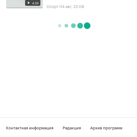
4:33
Спорт
04 авг, 22:08
Контактная информация
Редакция
Архив программ