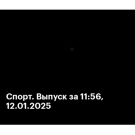
00:00
/
00:00
Спорт. Выпуск за 11:56,
12.01.2025