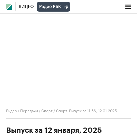
ВИДЕО
Видео
/
Передачи
/
Спорт
/
Спорт. Выпуск за 11:56, 12.01.2025
Выпуск за 12 января, 2025