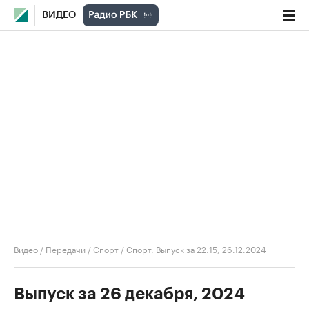
ВИДЕО
Видео
/
Передачи
/
Спорт
/
Спорт. Выпуск за 22:15, 26.12.2024
Выпуск за 26 декабря, 2024