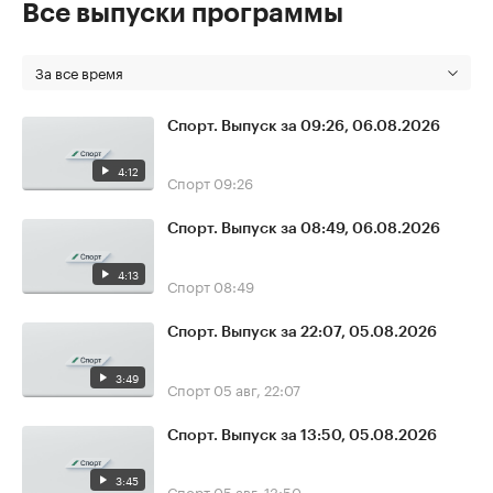
Все выпуски программы
За все время
Спорт. Выпуск за 09:26, 06.08.2026
4:12
Спорт
09:26
Спорт. Выпуск за 08:49, 06.08.2026
4:13
Спорт
08:49
Спорт. Выпуск за 22:07, 05.08.2026
3:49
Спорт
05 авг, 22:07
Спорт. Выпуск за 13:50, 05.08.2026
3:45
Спорт
05 авг, 13:50