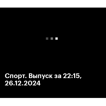
00:00
/
00:00
Спорт. Выпуск за 22:15,
26.12.2024