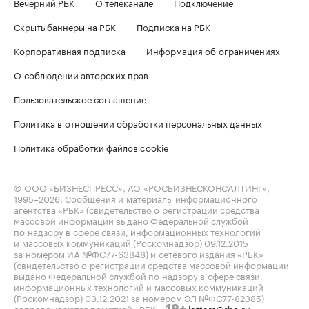
Вечерний РБК
О телеканале
Подключение
Скрыть баннеры на РБК
Подписка на РБК
Корпоративная подписка
Информация об ограничениях
О соблюдении авторских прав
Пользовательское соглашение
Политика в отношении обработки персональных данных
Политика обработки файлов cookie
© ООО «БИЗНЕСПРЕСС», АО «РОСБИЗНЕСКОНСАЛТИНГ»,
1995–2026
. Сообщения и материалы информационного
агентства «РБК» (свидетельство о регистрации средства
массовой информации выдано Федеральной службой
по надзору в сфере связи, информационных технологий
и массовых коммуникаций (Роскомнадзор) 09.12.2015
за номером ИА №ФС77-63848) и сетевого издания «РБК»
(свидетельство о регистрации средства массовой информации
выдано Федеральной службой по надзору в сфере связи,
информационных технологий и массовых коммуникаций
(Роскомнадзор) 03.12.2021 за номером ЭЛ №ФС77-82385)
сопровождаются пометкой «РБК».
letters@rbc.ru
18+