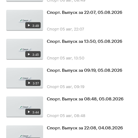
Спорт. Выпуск за 22:07, 05.08.2026
3:49
Спорт
05 авг, 22:07
Спорт. Выпуск за 13:50, 05.08.2026
3:45
Спорт
05 авг, 13:50
Спорт. Выпуск за 09:19, 05.08.2026
3:57
Спорт
05 авг, 09:19
Спорт. Выпуск за 08:48, 05.08.2026
3:44
Спорт
05 авг, 08:48
Спорт. Выпуск за 22:08, 04.08.2026