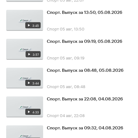
Спорт. Выпуск за 13:50, 05.08.2026
3:45
Спорт
05 авг, 13:50
Спорт. Выпуск за 09:19, 05.08.2026
3:57
Спорт
05 авг, 09:19
Спорт. Выпуск за 08:48, 05.08.2026
3:44
Спорт
05 авг, 08:48
Спорт. Выпуск за 22:08, 04.08.2026
4:33
Спорт
04 авг, 22:08
Спорт. Выпуск за 09:32, 04.08.2026