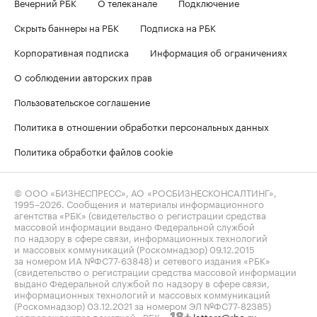
Вечерний РБК
О телеканале
Подключение
Скрыть баннеры на РБК
Подписка на РБК
Корпоративная подписка
Информация об ограничениях
О соблюдении авторских прав
Пользовательское соглашение
Политика в отношении обработки персональных данных
Политика обработки файлов cookie
© ООО «БИЗНЕСПРЕСС», АО «РОСБИЗНЕСКОНСАЛТИНГ»,
1995–2026
. Сообщения и материалы информационного
агентства «РБК» (свидетельство о регистрации средства
массовой информации выдано Федеральной службой
по надзору в сфере связи, информационных технологий
и массовых коммуникаций (Роскомнадзор) 09.12.2015
за номером ИА №ФС77-63848) и сетевого издания «РБК»
(свидетельство о регистрации средства массовой информации
выдано Федеральной службой по надзору в сфере связи,
информационных технологий и массовых коммуникаций
(Роскомнадзор) 03.12.2021 за номером ЭЛ №ФС77-82385)
сопровождаются пометкой «РБК».
letters@rbc.ru
18+