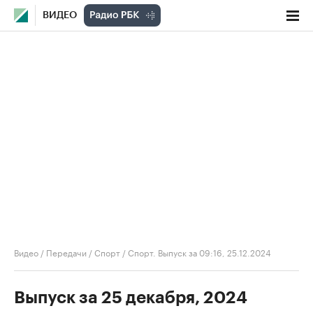
ВИДЕО
Видео
/
Передачи
/
Спорт
/
Спорт. Выпуск за 09:16, 25.12.2024
Выпуск за 25 декабря, 2024