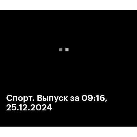
00:00
/
00:00
Спорт. Выпуск за 09:16,
25.12.2024