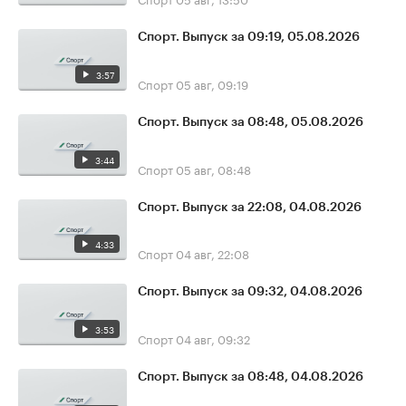
Спорт. Выпуск за 09:19, 05.08.2026
3:57
Спорт
05 авг, 09:19
Спорт. Выпуск за 08:48, 05.08.2026
3:44
Спорт
05 авг, 08:48
Спорт. Выпуск за 22:08, 04.08.2026
4:33
Спорт
04 авг, 22:08
Спорт. Выпуск за 09:32, 04.08.2026
3:53
Спорт
04 авг, 09:32
Спорт. Выпуск за 08:48, 04.08.2026