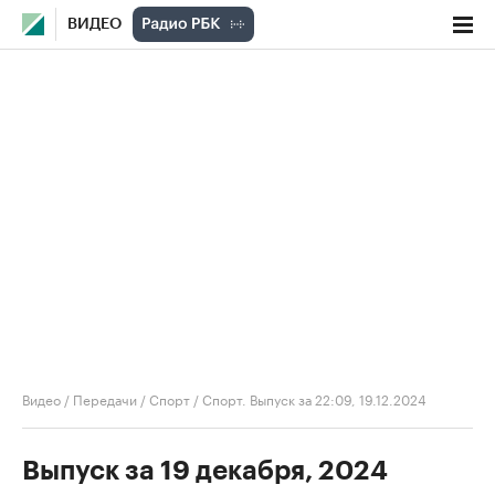
ВИДЕО
Видео
/
Передачи
/
Спорт
/
Спорт. Выпуск за 22:09, 19.12.2024
Выпуск за 19 декабря, 2024