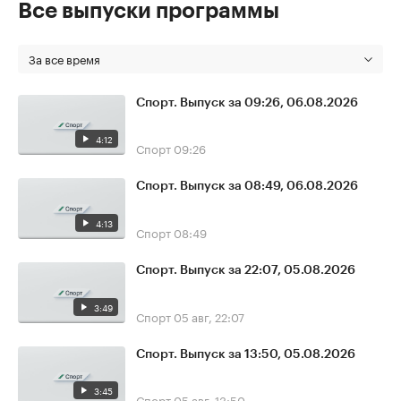
Все выпуски программы
За все время
Спорт. Выпуск за 09:26, 06.08.2026
4:12
Спорт
09:26
Спорт. Выпуск за 08:49, 06.08.2026
4:13
Спорт
08:49
Спорт. Выпуск за 22:07, 05.08.2026
3:49
Спорт
05 авг, 22:07
Спорт. Выпуск за 13:50, 05.08.2026
3:45
Спорт
05 авг, 13:50