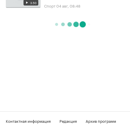
3:50
Спорт
04 авг, 08:48
Контактная информация
Редакция
Архив программ