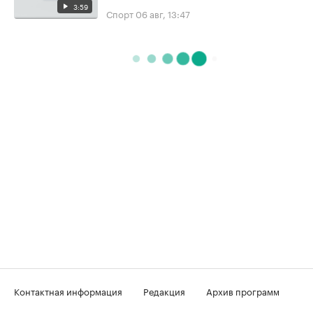
3:59
Спорт
06 авг, 13:47
Контактная информация
Редакция
Архив программ