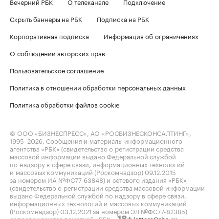
Вечерний РБК
О телеканале
Подключение
Скрыть баннеры на РБК
Подписка на РБК
Корпоративная подписка
Информация об ограничениях
О соблюдении авторских прав
Пользовательское соглашение
Политика в отношении обработки персональных данных
Политика обработки файлов cookie
© ООО «БИЗНЕСПРЕСС», АО «РОСБИЗНЕСКОНСАЛТИНГ»,
1995–2026
. Сообщения и материалы информационного
агентства «РБК» (свидетельство о регистрации средства
массовой информации выдано Федеральной службой
по надзору в сфере связи, информационных технологий
и массовых коммуникаций (Роскомнадзор) 09.12.2015
за номером ИА №ФС77-63848) и сетевого издания «РБК»
(свидетельство о регистрации средства массовой информации
выдано Федеральной службой по надзору в сфере связи,
информационных технологий и массовых коммуникаций
(Роскомнадзор) 03.12.2021 за номером ЭЛ №ФС77-82385)
сопровождаются пометкой «РБК».
letters@rbc.ru
18+