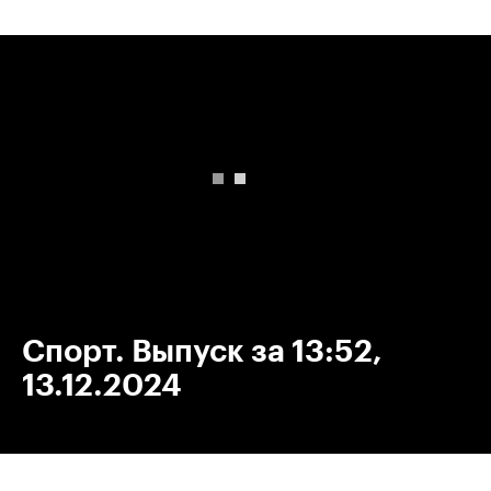
00:00
/
00:00
Спорт. Выпуск за 13:52,
13.12.2024