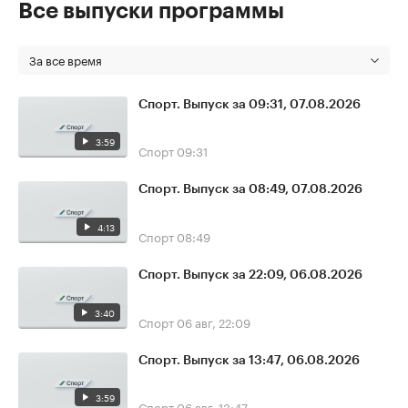
Все выпуски программы
За все время
Спорт. Выпуск за 09:31, 07.08.2026
3:59
Спорт
09:31
Спорт. Выпуск за 08:49, 07.08.2026
4:13
Спорт
08:49
Спорт. Выпуск за 22:09, 06.08.2026
3:40
Спорт
06 авг, 22:09
Спорт. Выпуск за 13:47, 06.08.2026
3:59
Спорт
06 авг, 13:47