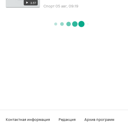
3:57
Спорт
05 авг, 09:19
Контактная информация
Редакция
Архив программ