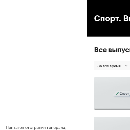
00
Спорт. В
Все выпу
За все время
Пентагон отстранил генерала,