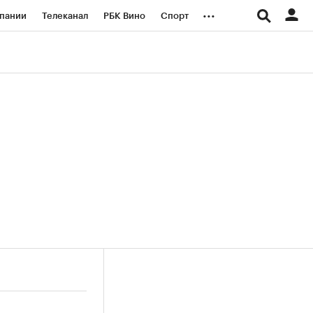
...
пании
Телеканал
РБК Вино
Спорт
ые проекты
Город
Стиль
Крипто
Спецпроекты СПб
логии и медиа
Финансы