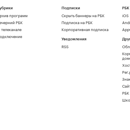
убрики
Подписки
РБК
рхив программ
Скрыть баннеры на РБК
iOS
ечерний РБК
Подписка на РБК
And
 телеканале
Корпоративная подписка
AppG
одключение
Уведомления
Дру
RSS
Обл
Кор
дом
Хос
Рег
Зна
Сайт
РБК
Шко