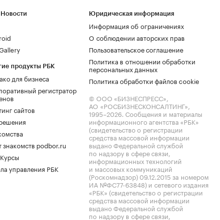
 Новости
Юридическая информация
Информация об ограничениях
roid
О соблюдении авторских прав
allery
Пользовательское соглашение
Политика в отношении обработки
гие продукты РБК
персональных данных
ако для бизнеса
Политика обработки файлов cookie
поративный регистратор
енов
© ООО «БИЗНЕСПРЕСС»,
АО «РОСБИЗНЕСКОНСАЛТИНГ»,
тинг сайтов
1995–2026
. Сообщения и материалы
.решения
информационного агентства «РБК»
(свидетельство о регистрации
комства
средства массовой информации
 знакомств podbor.ru
выдано Федеральной службой
по надзору в сфере связи,
 Курсы
информационных технологий
ла управления РБК
и массовых коммуникаций
(Роскомнадзор) 09.12.2015 за номером
ИА №ФС77-63848) и сетевого издания
«РБК» (свидетельство о регистрации
средства массовой информации
выдано Федеральной службой
по надзору в сфере связи,