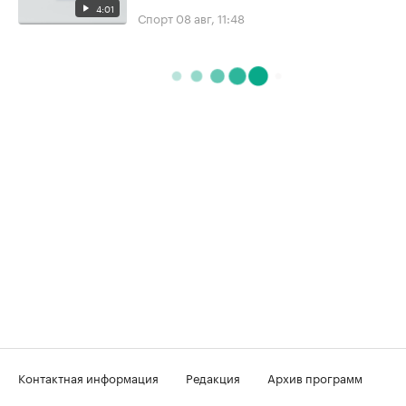
4:01
Спорт
08 авг, 11:48
Контактная информация
Редакция
Архив программ