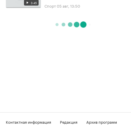
3:45
Спорт
05 авг, 13:50
Контактная информация
Редакция
Архив программ