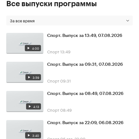
Все выпуски программы
За все время
Спорт. Выпуск за 13:49, 07.08.2026
4:00
Спорт
13:49
Спорт. Выпуск за 09:31, 07.08.2026
3:59
Спорт
09:31
Спорт. Выпуск за 08:49, 07.08.2026
4:13
Спорт
08:49
Спорт. Выпуск за 22:09, 06.08.2026
3:40
Спорт
06 авг, 22:09