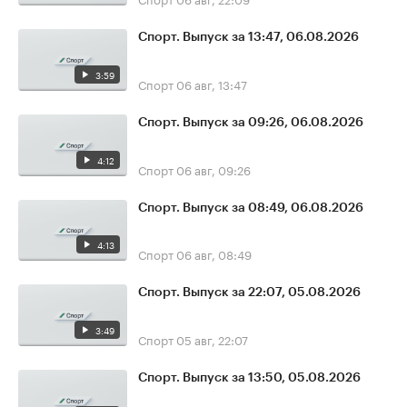
Спорт. Выпуск за 13:47, 06.08.2026
3:59
Спорт
06 авг, 13:47
Спорт. Выпуск за 09:26, 06.08.2026
4:12
Спорт
06 авг, 09:26
Спорт. Выпуск за 08:49, 06.08.2026
4:13
Спорт
06 авг, 08:49
Спорт. Выпуск за 22:07, 05.08.2026
3:49
Спорт
05 авг, 22:07
Спорт. Выпуск за 13:50, 05.08.2026