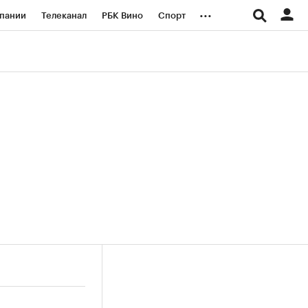
...
пании
Телеканал
РБК Вино
Спорт
ые проекты
Город
Стиль
Крипто
Спецпроекты СПб
логии и медиа
Финансы