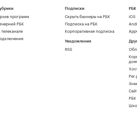
убрики
Подписки
РБК
рхив программ
Скрыть баннеры на РБК
iOS
ечерний РБК
Подписка на РБК
And
 телеканале
Корпоративная подписка
AppG
одключение
Уведомления
Дру
RSS
Обл
Кор
дом
Хос
Рег
Зна
Сайт
РБК
Шко