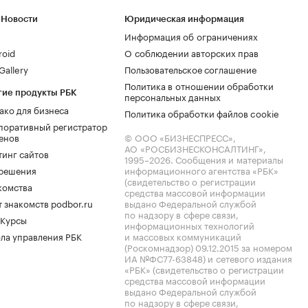
 Новости
Юридическая информация
Информация об ограничениях
roid
О соблюдении авторских прав
allery
Пользовательское соглашение
Политика в отношении обработки
гие продукты РБК
персональных данных
ако для бизнеса
Политика обработки файлов cookie
поративный регистратор
енов
© ООО «БИЗНЕСПРЕСС»,
АО «РОСБИЗНЕСКОНСАЛТИНГ»,
тинг сайтов
1995–2026
. Сообщения и материалы
.решения
информационного агентства «РБК»
(свидетельство о регистрации
комства
средства массовой информации
 знакомств podbor.ru
выдано Федеральной службой
по надзору в сфере связи,
 Курсы
информационных технологий
ла управления РБК
и массовых коммуникаций
(Роскомнадзор) 09.12.2015 за номером
ИА №ФС77-63848) и сетевого издания
«РБК» (свидетельство о регистрации
средства массовой информации
выдано Федеральной службой
по надзору в сфере связи,