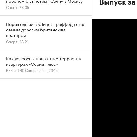
проблем с вылетом «Сочи» в Москву
Выпуск за
Спорт, 23:35
Перешедший в «Лидс» Траффорд стал
самым дорогим британским
вратарем
Спорт, 23:21
Как устроены приватные террасы в
квартирах «Серии плюс»
РБК и ПИК Серия плюс, 23:15