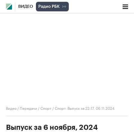
ВИДЕО
Видео
/
Передачи
/
Спорт
/
Спорт. Выпуск за 22:17, 06.11.2024
Выпуск за 6 ноября, 2024