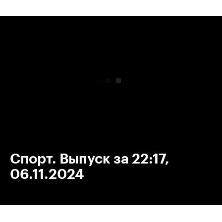
00:00
/
00:00
Спорт. Выпуск за 22:17,
06.11.2024