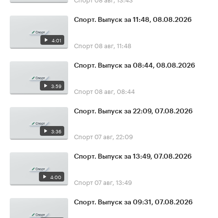
Спорт. Выпуск за 11:48, 08.08.2026
4:01
Спорт
08 авг, 11:48
Спорт. Выпуск за 08:44, 08.08.2026
3:59
Спорт
08 авг, 08:44
Спорт. Выпуск за 22:09, 07.08.2026
3:36
Спорт
07 авг, 22:09
Спорт. Выпуск за 13:49, 07.08.2026
4:00
Спорт
07 авг, 13:49
Спорт. Выпуск за 09:31, 07.08.2026