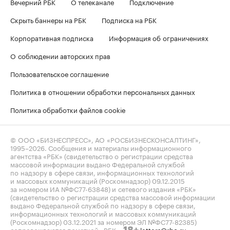
Вечерний РБК
О телеканале
Подключение
Скрыть баннеры на РБК
Подписка на РБК
Корпоративная подписка
Информация об ограничениях
О соблюдении авторских прав
Пользовательское соглашение
Политика в отношении обработки персональных данных
Политика обработки файлов cookie
© ООО «БИЗНЕСПРЕСС», АО «РОСБИЗНЕСКОНСАЛТИНГ»,
1995–2026
. Сообщения и материалы информационного
агентства «РБК» (свидетельство о регистрации средства
массовой информации выдано Федеральной службой
по надзору в сфере связи, информационных технологий
и массовых коммуникаций (Роскомнадзор) 09.12.2015
за номером ИА №ФС77-63848) и сетевого издания «РБК»
(свидетельство о регистрации средства массовой информации
выдано Федеральной службой по надзору в сфере связи,
информационных технологий и массовых коммуникаций
(Роскомнадзор) 03.12.2021 за номером ЭЛ №ФС77-82385)
сопровождаются пометкой «РБК».
letters@rbc.ru
18+