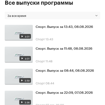
Все выпуски программы
За все время
Спорт. Выпуск за 13:43, 08.08.2026
4:01
Спорт
13:43
Спорт. Выпуск за 11:48, 08.08.2026
4:01
Спорт
11:48
Спорт. Выпуск за 08:44, 08.08.2026
3:59
Спорт
08:44
Спорт. Выпуск за 22:09, 07.08.2026
3:36
Спорт
07 авг, 22:09