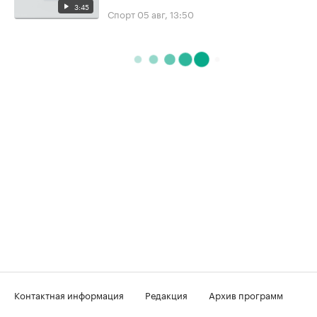
3:45
Спорт
05 авг, 13:50
Контактная информация
Редакция
Архив программ