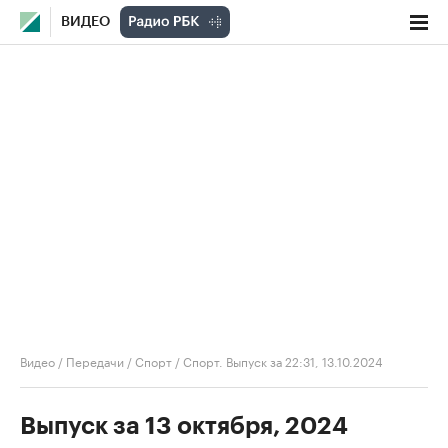
ВИДЕО
Видео
/
Передачи
/
Спорт
/
Спорт. Выпуск за 22:31, 13.10.2024
Выпуск за 13 октября, 2024