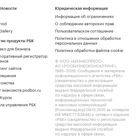
 Новости
Юридическая информация
Информация об ограничениях
roid
О соблюдении авторских прав
allery
Пользовательское соглашение
Политика в отношении обработки
гие продукты РБК
персональных данных
ако для бизнеса
Политика обработки файлов cookie
поративный регистратор
енов
© ООО «БИЗНЕСПРЕСС»,
АО «РОСБИЗНЕСКОНСАЛТИНГ»,
тинг сайтов
1995–2026
. Сообщения и материалы
.решения
информационного агентства «РБК»
(свидетельство о регистрации
комства
средства массовой информации
 знакомств podbor.ru
выдано Федеральной службой
по надзору в сфере связи,
 Курсы
информационных технологий
ла управления РБК
и массовых коммуникаций
(Роскомнадзор) 09.12.2015 за номером
ИА №ФС77-63848) и сетевого издания
«РБК» (свидетельство о регистрации
средства массовой информации
выдано Федеральной службой
по надзору в сфере связи,