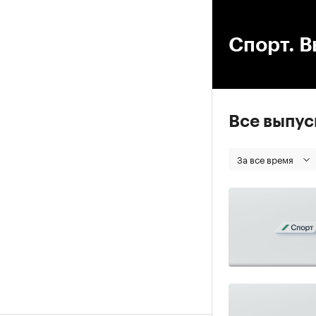
00
Спорт. В
Все выпу
За все время