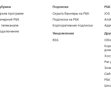
убрики
Подписки
РБК
рхив программ
Скрыть баннеры на РБК
iOS
ечерний РБК
Подписка на РБК
And
 телеканале
Корпоративная подписка
AppG
одключение
Уведомления
Дру
RSS
Обл
Кор
дом
Хос
Рег
Зна
Сайт
РБК
Шко