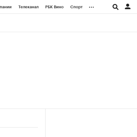
...
пании
Телеканал
РБК Вино
Спорт
ые проекты
Город
Стиль
Крипто
Спецпроекты СПб
логии и медиа
Финансы